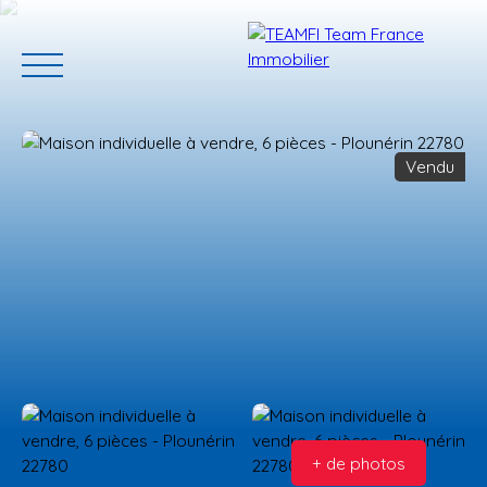
Vendu
ACCUEIL
ACHETER
GERER VOTRE BIEN
PROGRAMMES N
Estimation
+ de photos