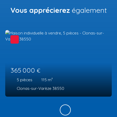
Vous apprécierez
également
365 000
€
5
pièces
115
m²
Clonas-sur-Varèze 38550