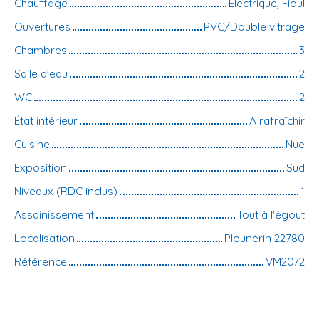
Chauffage
Electrique, Fioul
Ouvertures
PVC/Double vitrage
Chambres
3
Salle d'eau
2
WC
2
État intérieur
A rafraîchir
Cuisine
Nue
Exposition
Sud
Niveaux (RDC inclus)
1
Assainissement
Tout à l'égout
Localisation
Plounérin 22780
Référence
VM2072