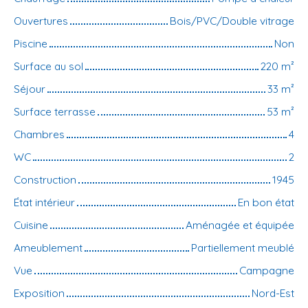
Ouvertures
Bois/PVC/Double vitrage
Piscine
Non
Surface au sol
220
m²
Séjour
33
m²
Surface terrasse
53
m²
Chambres
4
WC
2
Construction
1945
État intérieur
En bon état
Cuisine
Aménagée et équipée
Ameublement
Partiellement meublé
Vue
Campagne
Exposition
Nord-Est