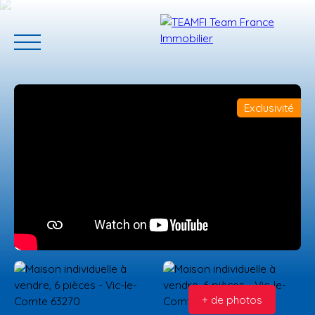
Exclusivité
ACCUEIL
ACHETER
GERER VOTRE BIEN
PROGRAMMES N
Estimation
+ de photos