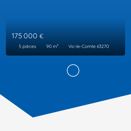
175 000
€
5
pièces
90
m²
Vic-le-Comte 63270