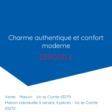
Charme authentique et confort
moderne
239 000
€
Vente
Maison
Vic-le-Comte 63270
Maison individuelle à vendre, 6 pièces - Vic-le-Comte
63270