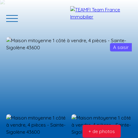
A saisir
ACCUEIL
ACHETER
GERER VOTRE BIEN
PROGRAMMES N
Estimation
+ de photos