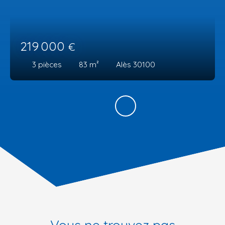
219 000
€
3
pièces
83
m²
Alès 30100
Vous ne trouvez pas