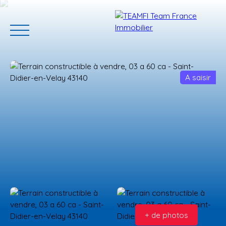
A saisir
ACCUEIL
ACHETER
GERER VOTRE BIEN
PROGRAMMES N
Estimation
+ de photos