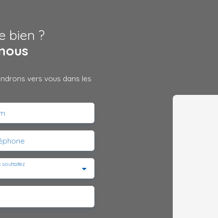
e bien ?
nous
iendrons vers vous dans les
m
léphone
 souhaitez