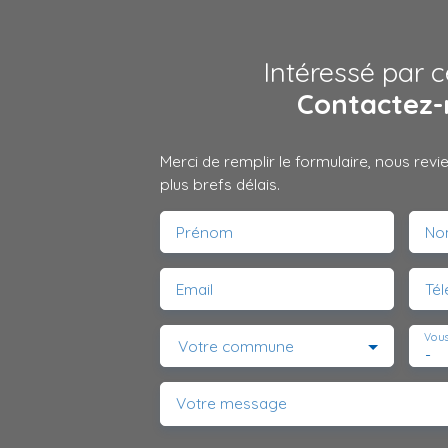
Intéressé par c
Contactez-
Merci de remplir le formulaire, nous rev
plus brefs délais.
Prénom
No
Email
Té
Vous
Votre commune
-
Votre message