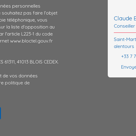
nnées personnelles
ouhaitez pas faire l'objet
Claude 
ie téléphonique, vous
Conseiller
r la liste d'opposition au
 l'article L223-1 du code
Saint-Mar
ernet www.bloctel.gouv.fr
alentours
+33 7 
CS 61311, 41013 BLOIS CEDEX.
Envoye
ent de vos données
tre
politique de