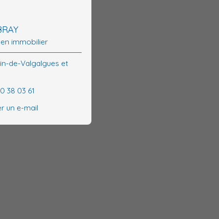
BRAY
 en immobilier
tin-de-Valgalgues et
70 38 03 61
r un e-mail