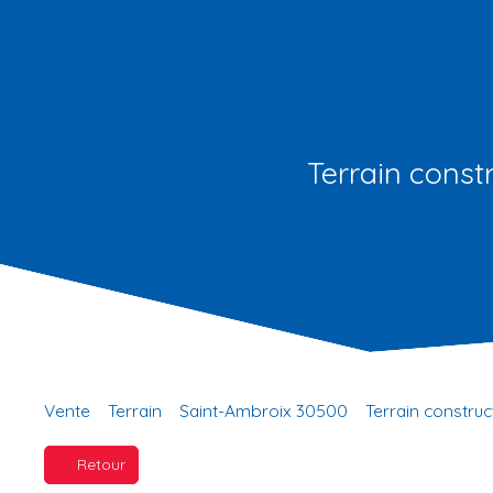
Terrain const
Vente
Terrain
Saint-Ambroix 30500
Terrain construc
Retour