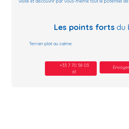
visite et découvrir par vous-même tout le potentiel de 
Les points forts
du 
Terrain plat au calme
+33 7 70 38 03
Envoyer
61